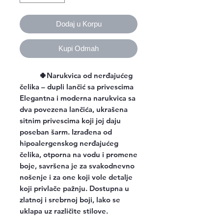
Dodaj u Korpu
Kupi Odmah
🍀Narukvica od nerđajućeg
čelika – dupli lančić sa privescima
Elegantna i moderna narukvica sa
dva povezena lančića, ukrašena
sitnim privescima koji joj daju
poseban šarm. Izrađena od
hipoalergenskog nerđajućeg
čelika, otporna na vodu i promene
boje, savršena je za svakodnevno
nošenje i za one koji vole detalje
koji privlače pažnju. Dostupna u
zlatnoj i srebrnoj boji, lako se
uklapa uz različite stilove.