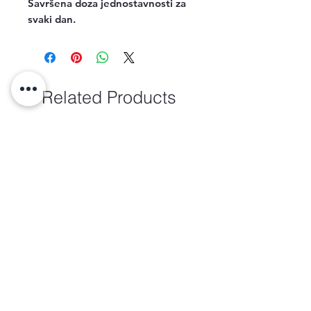
Savršena doza jednostavnosti za
svaki dan.
Related Products
new arrival
new arrival