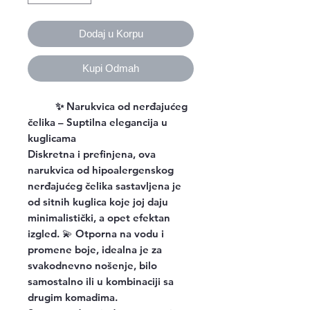
Dodaj u Korpu
Kupi Odmah
✨ Narukvica od nerđajućeg
čelika – Suptilna elegancija u
kuglicama
Diskretna i prefinjena, ova
narukvica od hipoalergenskog
nerđajućeg čelika sastavljena je
od sitnih kuglica koje joj daju
minimalistički, a opet efektan
izgled. 💫 Otporna na vodu i
promene boje, idealna je za
svakodnevno nošenje, bilo
samostalno ili u kombinaciji sa
drugim komadima.