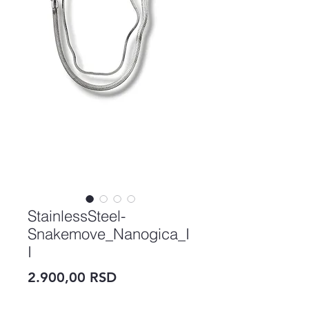
StainlessSteel-
Snakemove_Nanogica_I
I
Price
2.900,00 RSD