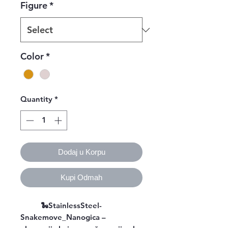
Figure
*
Color
*
Quantity
*
Dodaj u Korpu
Kupi Odmah
🐍StainlessSteel-
Snakemove_Nanogica –