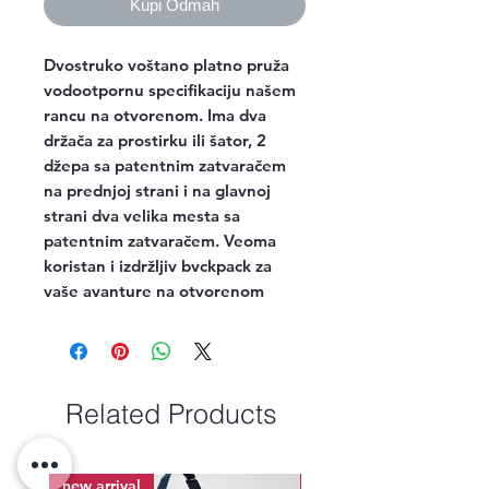
Kupi Odmah
Dvostruko voštano platno pruža
vodootpornu specifikaciju našem
rancu na otvorenom. Ima dva
držača za prostirku ili šator, 2
džepa sa patentnim zatvaračem
na prednjoj strani i na glavnoj
strani dva velika mesta sa
patentnim zatvaračem. Veoma
koristan i izdržljiv bvckpack za
vaše avanture na otvorenom
Related Products
new arrival
new arrival