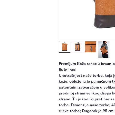
Premijum Koža ranac u braun b
Ručni rad
Unutrašnjost naše torbe, koja j
kože, obložena je pamučnom tk
patentnim zatvaračem u veliko
prednjoj strani velikog džepa ko
strane. Tu je i veliki pretinac s
torbe. Dimenzije naše torbe; 4
ručke torbe; Dugačak je 95 cm i 