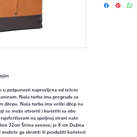
ojim
e u potpunosti napravljena od teleće
aninom. Naša torba ima pregradu sa
m džepu. Naša torba ima veliki džep na
ji se može otvoriti i koristiti sa obe
a rajsferšlusom na spoljnoj strani naše
0cm 32cm Širina osnove; je 8 cm Dužina
možete ga skratiti ili produžiti koristeći