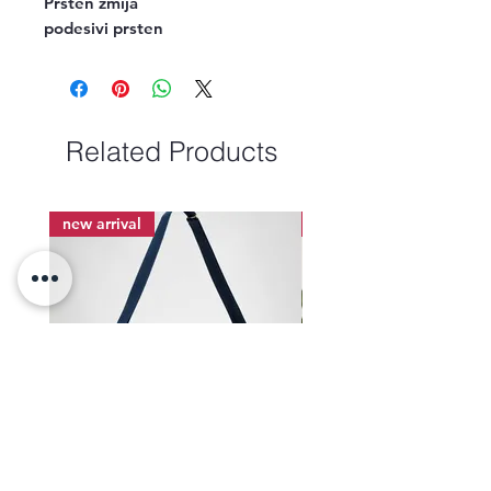
Prsten zmija

podesivi prsten
Related Products
new arrival
new arrival