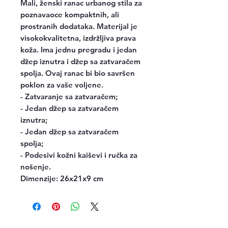
Mali, ženski ranac urbanog stila za
poznavaoce kompaktnih, ali
prostranih dodataka. Materijal je
visokokvalitetna, izdržljiva prava
koža. Ima jednu pregradu i jedan
džep iznutra i džep sa zatvaračem
spolja. Ovaj ranac bi bio savršen
poklon za vaše voljene.
- Zatvaranje sa zatvaračem;
- Jedan džep sa zatvaračem
iznutra;
- Jedan džep sa zatvaračem
spolja;
- Podesivi kožni kaiševi i ručka za
nošenje.
Dimenzije: 26x21x9 cm