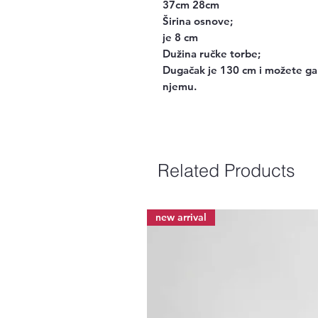
37cm 28cm
Širina osnove;
je 8 cm
Dužina ručke torbe;
Dugačak je 130 cm i možete ga sk
njemu.
Related Products
new arrival