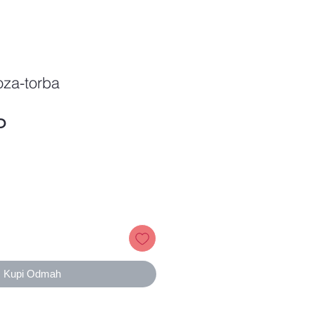
oza-torba
Price
D
Kupi Odmah