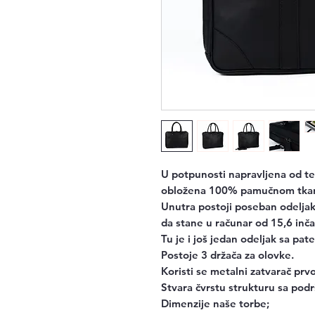
U potpunosti napravljena od tel
obložena 100% pamučnom tka
Unutra postoji poseban odeljak 
da stane u računar od 15,6 inča
Tu je i još jedan odeljak sa pa
Postoje 3 držača za olovke.
Koristi se metalni zatvarač prv
Stvara čvrstu strukturu sa pod
Dimenzije naše torbe;