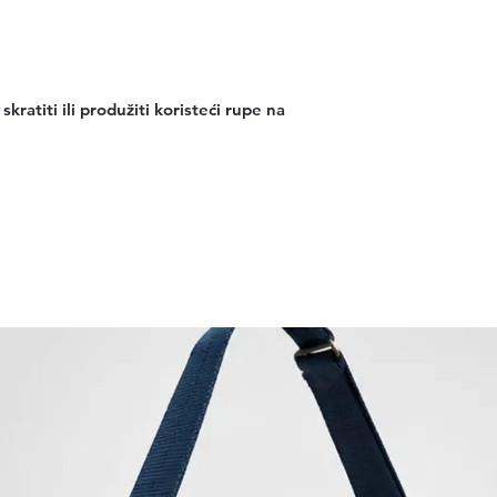
ratiti ili produžiti koristeći rupe na