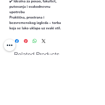
✔️ Idealna za posao, fakultet,
putovanja i svakodnevnu
upotrebu
Praktična, prostrana i
bezvremenskog izgleda – torba
koja se lako uklapa uz svaki stil.
Related Products
new arrival
new arrival