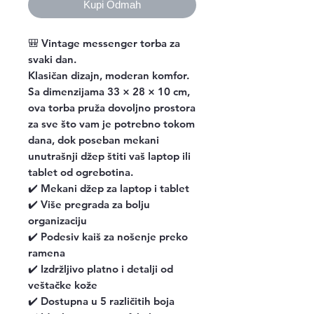
Kupi Odmah
🎒 Vintage messenger torba za
svaki dan.
Klasičan dizajn, moderan komfor.
Sa dimenzijama 33 × 28 × 10 cm,
ova torba pruža dovoljno prostora
za sve što vam je potrebno tokom
dana, dok poseban mekani
unutrašnji džep štiti vaš laptop ili
tablet od ogrebotina.
✔️ Mekani džep za laptop i tablet
✔️ Više pregrada za bolju
organizaciju
✔️ Podesiv kaiš za nošenje preko
ramena
✔️ Izdržljivo platno i detalji od
veštačke kože
✔️ Dostupna u 5 različitih boja