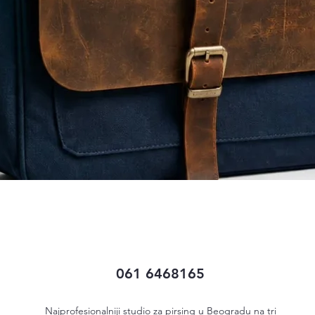
Quick View
061 6468165
Najprofesionalniji studio za pirsing u Beogradu na tri