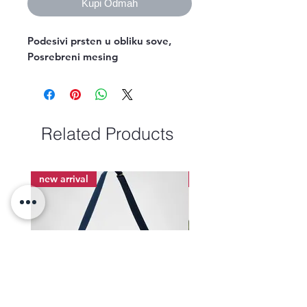
Kupi Odmah
Podesivi prsten u obliku sove,

Posrebreni mesing 
Related Products
new arrival
new arrival