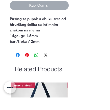
Kupi Odmah
Pirsing za pupak u obliku srca od
hirurškog čelika sa intimnim
znakom na njemu
14gauge 1.6mm
bar /šipka :12mm
Related Products
new arrival
new arrival