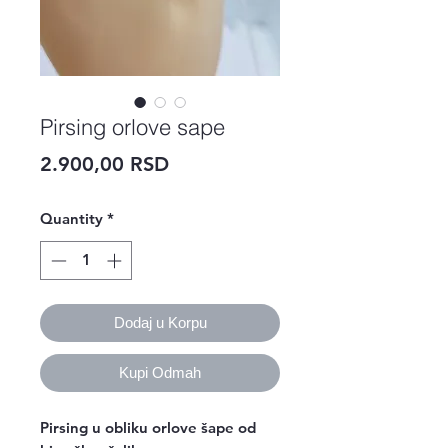
Pirsing orlove sape
Price
2.900,00 RSD
Quantity
*
Dodaj u Korpu
Kupi Odmah
Pirsing u obliku orlove šape od 