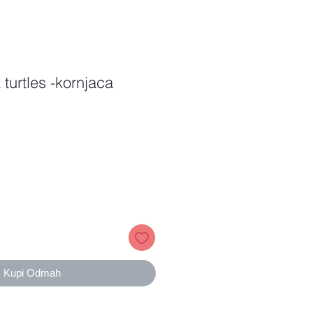
 turtles -kornjaca
Price
Kupi Odmah