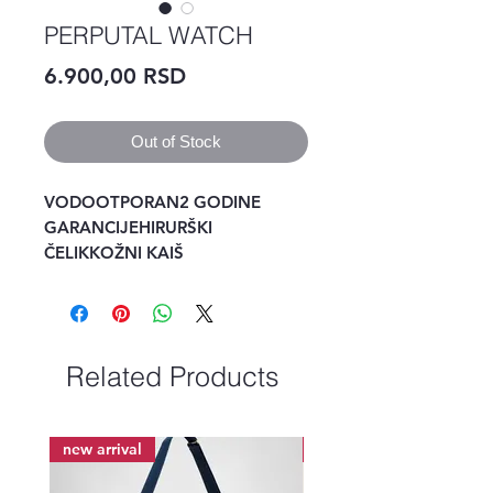
PERPUTAL WATCH
Price
6.900,00 RSD
Out of Stock
VODOOTPORAN2 GODINE 
GARANCIJEHIRURŠKI 
ČELIKKOŽNI KAIŠ 
Related Products
new arrival
new arrival