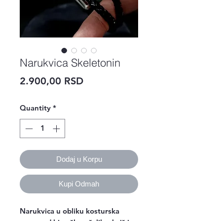
Narukvica Skeletonin
Price
2.900,00 RSD
Quantity
*
Dodaj u Korpu
Kupi Odmah
Narukvica u obliku kosturska