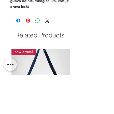
guava od hirurškog čelika, kaiš je
orava koža
Related Products
new arrival
new arrival