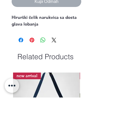
Kupi Odmah
Hirurški čelik narukvica sa dosta
glava lobanja
Related Products
new arrival
new arrival