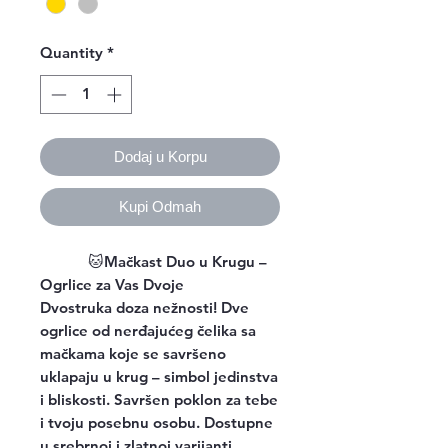
Quantity
*
Dodaj u Korpu
Kupi Odmah
🐱
Mačkast Duo u Krugu –
Ogrlice za Vas Dvoje
Dvostruka doza nežnosti! Dve
ogrlice od nerđajućeg čelika sa
mačkama koje se savršeno
uklapaju u krug – simbol jedinstva
i bliskosti. Savršen poklon za tebe
i tvoju posebnu osobu. Dostupne
u srebrnoj i zlatnoj varijanti.