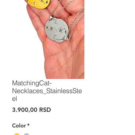
MatchingCat-
Necklaces_StainlessSte
el
Price
3.900,00 RSD
Color
*