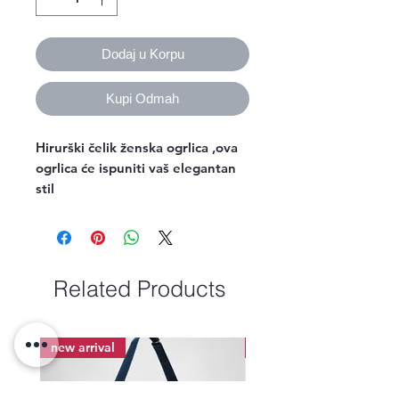
Dodaj u Korpu
Kupi Odmah
Hirurški čelik ženska ogrlica ,ova
ogrlica će ispuniti vaš elegantan
stil
Related Products
new arrival
new arrival