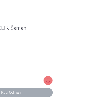
ELIK Šaman
Price
Kupi Odmah