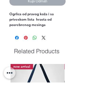
Kupi Odmah
Ogrlica od pravog koža i sa 
priveskom lista  hrasta od 
posrebrenog mesinga
Related Products
new arrival
new arrival