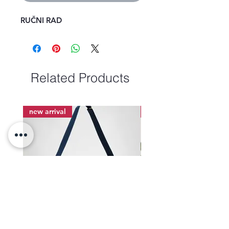
RUČNI RAD
Related Products
new arrival
new arrival