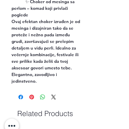
✨
Choker od mesinga sa
perlom – komad koji privlači
poglede
Ovaj efektan choker izrađen je od
mesinga i dizajniran tako da se
proteže i nežno pada između
grudi, završavajući se prelepim
detaljem u vidu perli. Idealno za
večernje kombinacije, festivale ili
sve prilike kada želiš da tvoj
aksesoar govori umesto tebe.
Elegantno, zavodljivo i
jedinstveno.
Related Products