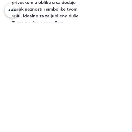
priveskom u obliku srca dodaje
dašak nežnosti i simbolike tvom
stilu. Idealno za zaljubljene duše
ili kao poklon s emocijom.
Related Products
new arrival
new arrival