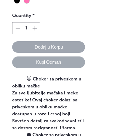
Quantity
*
Dodaj u Korpu
Kupi Odmah
🐱
Choker sa priveskom u
obliku mačke
Za sve ljubitelje mačaka i meke
estetike! Ovaj choker dolazi sa
priveskom u obliku mačke,
dostupan u roze i crnoj boji.
Savršen detalj za svakodnevni stil
sa dozom razigranosti i šarma.
⚫
Choker sa priveskom u