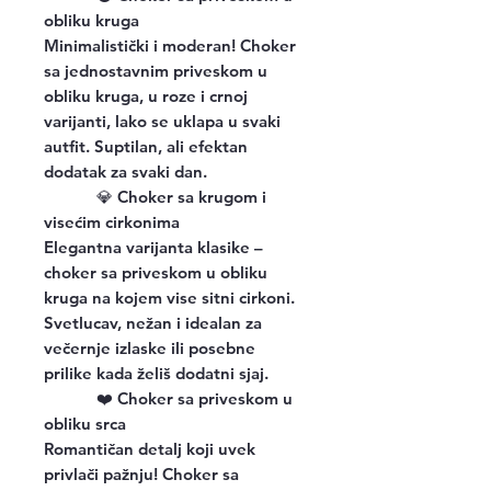
obliku kruga
Minimalistički i moderan! Choker
sa jednostavnim priveskom u
obliku kruga, u roze i crnoj
varijanti, lako se uklapa u svaki
autfit. Suptilan, ali efektan
dodatak za svaki dan.
💎
Choker sa krugom i
visećim cirkonima
Elegantna varijanta klasike –
choker sa priveskom u obliku
kruga na kojem vise sitni cirkoni.
Svetlucav, nežan i idealan za
večernje izlaske ili posebne
prilike kada želiš dodatni sjaj.
❤️
Choker sa priveskom u
obliku srca
Romantičan detalj koji uvek
privlači pažnju! Choker sa