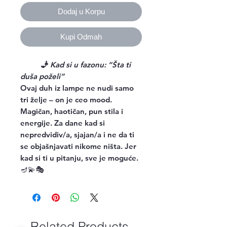
Dodaj u Korpu
Kupi Odmah
🧞
Kad si u fazonu: “Šta ti
duša poželi”
Ovaj duh iz lampe ne nudi samo
tri želje – on je ceo mood.
Magičan, haotičan, pun stila i
energije. Za dane kad si
nepredvidiv/a, sjajan/a i ne da ti
se objašnjavati nikome ništa. Jer
kad si ti u pitanju, sve je moguće.
🪔💫🎭
Related Products