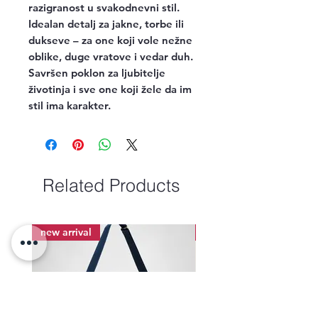
razigranost u svakodnevni stil.
Idealan detalj za jakne, torbe ili
dukseve – za one koji vole nežne
oblike, duge vratove i vedar duh.
Savršen poklon za ljubitelje
životinja i sve one koji žele da im
stil ima karakter.
Related Products
new arrival
new arrival