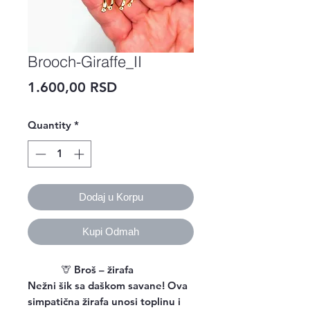
Brooch-Giraffe_II
Price
1.600,00 RSD
Quantity
*
Dodaj u Korpu
Kupi Odmah
🦒
Broš – žirafa
Nežni šik sa daškom savane! Ova
simpatična žirafa unosi toplinu i