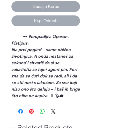
Dodaj u Korpu
Kupi Odmah
🕶️
Neupadljiv. Opasan.
Platipus.
Na prvi pogled – samo obična
životinjica. A onda nestaneš za
sekund i shvatiš da si se
zakačio/la za tajni agent pin. Peri
zna da se ćuti dok se radi, ali i da
se stil nosi s lakoćom. Za sve koji
nisu ono što deluju – i baš ih briga
što niko ne kapira. 🕵️‍♂️🦫💼
Related Products