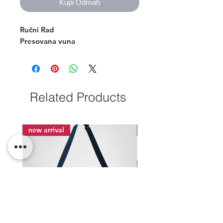
Kupi Odmah
Ručni Rad

Presovana vuna 
Related Products
new arrival
new arrival