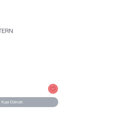
TERN
Price
Kupi Odmah