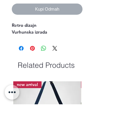
Kupi Odmah
Retro dizajn
Vurhunska izrada
Related Products
new arrival
new arrival