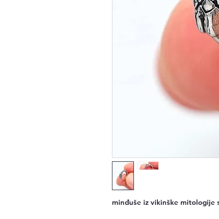
minđuše iz vikinške mitologije 