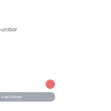
l-urobor
Price
Kupi Odmah