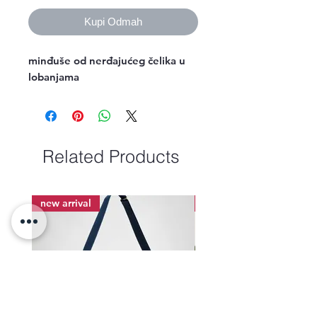
Kupi Odmah
minđuše od nerđajućeg čelika u
lobanjama
Related Products
new arrival
new arrival