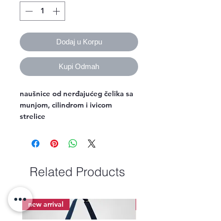
Dodaj u Korpu
Kupi Odmah
naušnice od nerđajućeg čelika sa
munjom, cilindrom i ivicom
strelice
Related Products
new arrival
new arrival