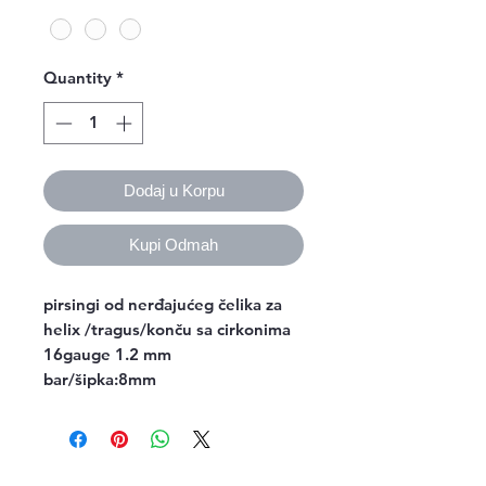
Quantity
*
Dodaj u Korpu
Kupi Odmah
pirsingi od nerđajućeg čelika za
helix /tragus/konču sa cirkonima
16gauge 1.2 mm
bar/šipka:8mm