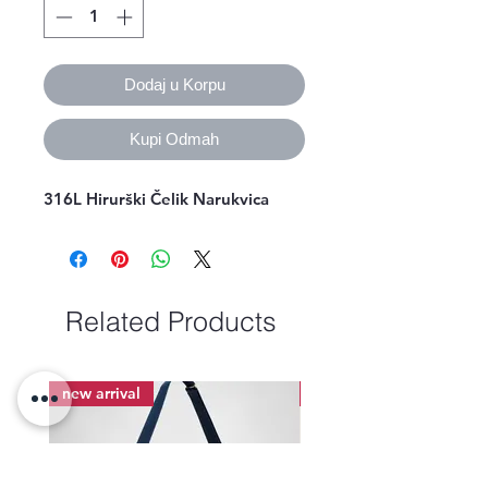
Dodaj u Korpu
Kupi Odmah
316L Hirurški Čelik Narukvica
Related Products
new arrival
new arrival