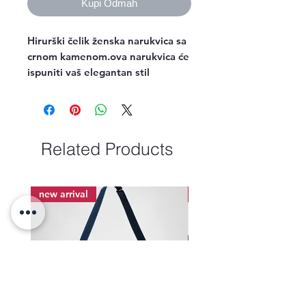
Kupi Odmah
Hirurški čelik ženska narukvica sa
crnom kamenom.ova narukvica će
ispuniti vaš elegantan stil
Related Products
new arrival
new arrival