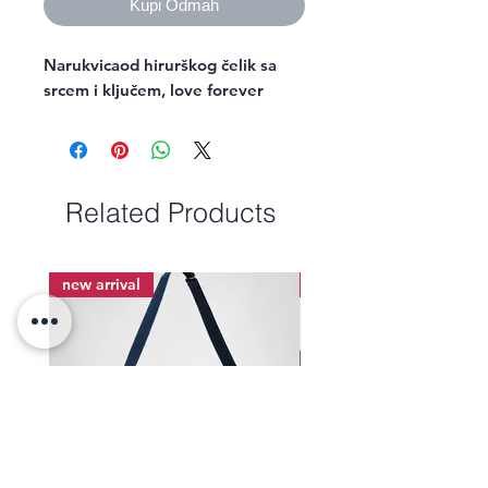
Kupi Odmah
Narukvicaod hirurškog čelik sa 
srcem i ključem, love forever
Related Products
new arrival
new arrival