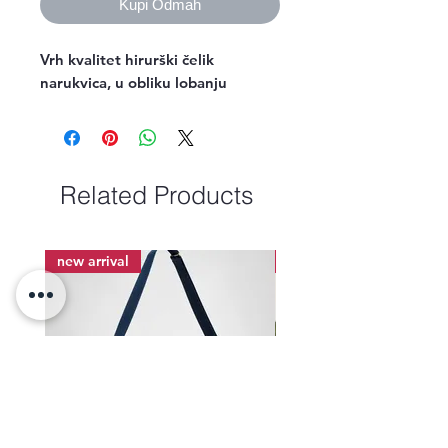
Kupi Odmah
Vrh kvalitet hirurški čelik 
narukvica, u obliku lobanju
Related Products
new arrival
new arrival