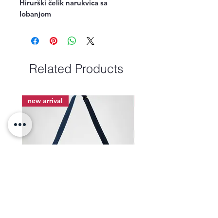
Hirurški čelik narukvica sa 
lobanjom
Related Products
new arrival
new arrival