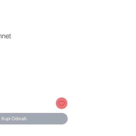
hnet
Price
Kupi Odmah