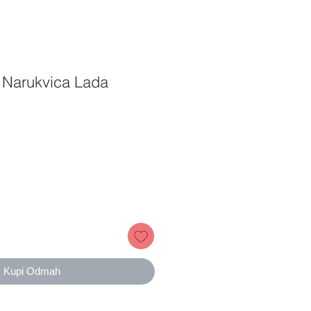
k Narukvica Lada
Price
Kupi Odmah