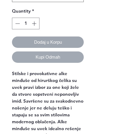
Quantity
*
Dodaj u Korpu
Kupi Odmah
Stilske i provokativne alke
minđuše od hirurškog čelika su
uvek pravi izbor za one koji žele
da stvore sopstveni neponovljiv
imiđ. Savršene su za svakodnevno
nošenje jer ne deluju teško i
stapaju se sa svim stilovima
modernog oblačenja. Alke
minđuše su uvek idealno rešenje