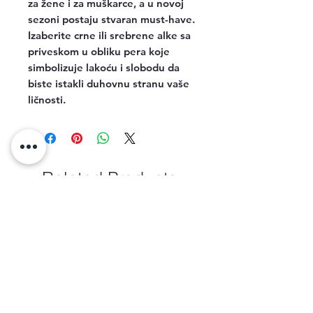
za žene i za muškarce, a u novoj
sezoni postaju stvaran must-have.
Izaberite crne ili srebrene alke sa
priveskom u obliku pera koje
simbolizuje lakoću i slobodu da
biste istakli duhovnu stranu vaše
ličnosti.
Related Products
new arrival
new arrival