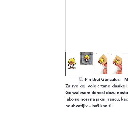
🐭
Pin Brzi Gonzales – Ma
Za sve koji vole crtane klasike 
Gonzalesom donosi dozu nostalg
lako se nosi na jakni, rancu, kač
neuhvatljiv – baš kao ti!