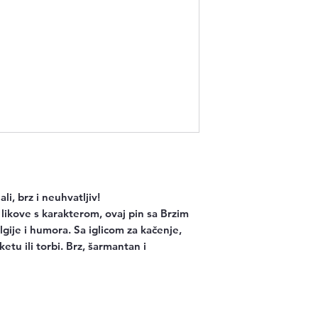
li, brz i neuhvatljiv!
i likove s karakterom, ovaj pin sa Brzim
ije i humora. Sa iglicom za kačenje,
ketu ili torbi. Brz, šarmantan i