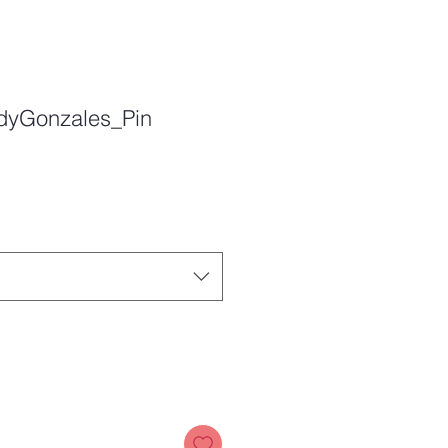
dyGonzales_Pin
Price