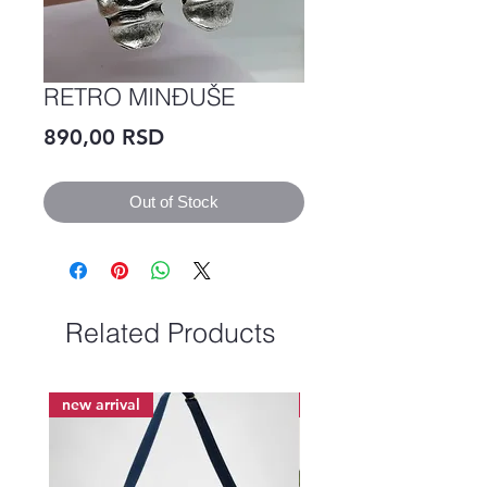
RETRO MINĐUŠE
Price
890,00 RSD
Out of Stock
Related Products
new arrival
new arrival