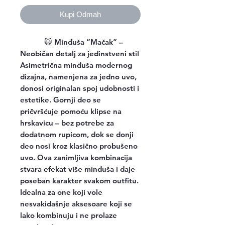
Kupi Odmah
😺
Minđuša “Mačak” –
Neobičan detalj za jedinstveni stil
Asimetrična minđuša modernog
dizajna, namenjena za jedno uvo,
donosi originalan spoj udobnosti i
estetike. Gornji deo se
pričvršćuje pomoću klipse na
hrskavicu – bez potrebe za
dodatnom rupicom, dok se donji
deo nosi kroz klasično probušeno
uvo. Ova zanimljiva kombinacija
stvara efekat više minđuša i daje
poseban karakter svakom outfitu.
Idealna za one koji vole
nesvakidašnje aksesoare koji se
lako kombinuju i ne prolaze