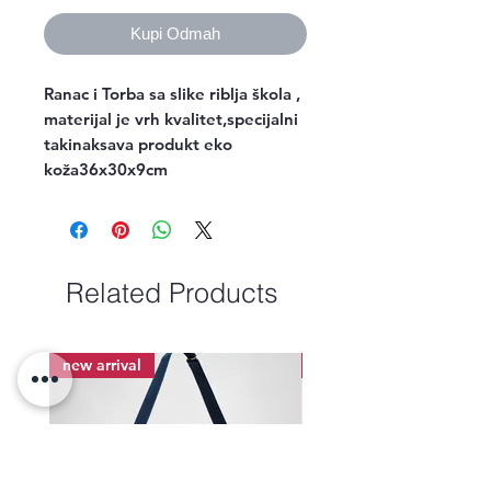
Kupi Odmah
Ranac i Torba sa slike riblja škola , 
materijal je vrh kvalitet,specijalni 
takinaksava produkt eko 
koža36x30x9cm
Related Products
new arrival
new arrival