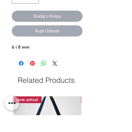
Dodaj u Korpu
Kupi Odmah
6 i 8 mm
Related Products
new arrival
new arrival