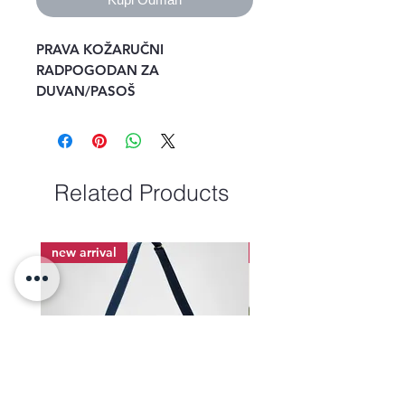
PRAVA KOŽARUČNI 
RADPOGODAN ZA 
DUVAN/PASOŠ
Related Products
new arrival
new arrival