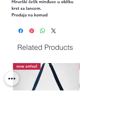
Hirurški čelik minđuse u obliku
krst sa lancem.
Prodaja na komad
Related Products
new arrival
new arrival