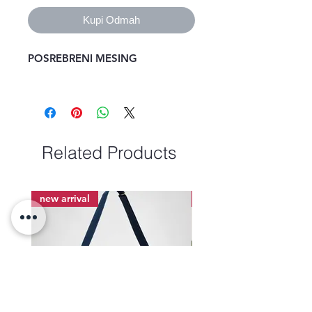
Kupi Odmah
POSREBRENI MESING
Related Products
new arrival
new arrival